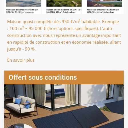
Maison quasi complète dès 950 €/m² habitable. Exemple
: 100 m² ≈ 95 000 € (hors options spécifiques). L’auto-
construction avec nous représente un avantage important
en rapidité de construction et en économie réalisée, allant
jusqu’à - 50 %.
En savoir plus
Offert sous conditions